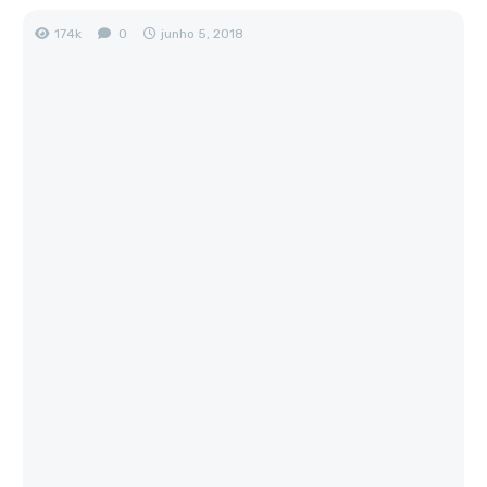
174k
0
junho 5, 2018