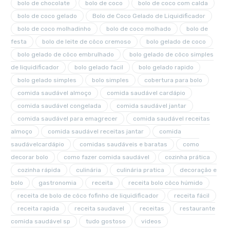
bolo de chocolate
bolo de coco
bolo de coco com calda
bolo de coco gelado
Bolo de Coco Gelado de Liquidificador
bolo de coco molhadinho
bolo de coco molhado
bolo de
festa
bolo de leite de côco cremoso
bolo gelado de coco
bolo gelado de côco embrulhado
bolo gelado de côco simples
de liquidificador
bolo gelado facil
bolo gelado rapido
bolo gelado simples
bolo simples
cobertura para bolo
comida saudável almoço
comida saudável cardápio
comida saudável congelada
comida saudável jantar
comida saudável para emagrecer
comida saudável receitas
almoço
comida saudável receitas jantar
comida
saudávelcardápio
comidas saudáveis e baratas
como
decorar bolo
como fazer comida saudável
cozinha prática
cozinha rápida
culinária
culinária pratica
decoração e
bolo
gastronomia
receita
receita bolo côco húmido
receita de bolo de côco fofinho de liquidificador
receita fácil
receita rapida
receita saudavel
receitas
restaurante
comida saudável sp
tudo gostoso
videos