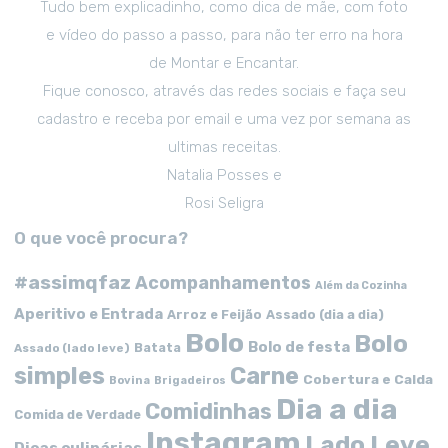
Tudo bem explicadinho, como dica de mãe, com foto
e vídeo do passo a passo, para não ter erro na hora
de Montar e Encantar.
Fique conosco, através das redes sociais e faça seu
cadastro e receba por email e uma vez por semana as
ultimas receitas.
Natalia Posses e
Rosi Seligra
O que você procura?
#assimqfaz
Acompanhamentos
Além da Cozinha
Aperitivo e Entrada
Arroz e Feijão
Assado (dia a dia)
Bolo
Bolo
Bolo de festa
Batata
Assado (lado leve)
simples
Carne
Cobertura e Calda
Bovina
Brigadeiros
Dia a dia
Comidinhas
Comida de Verdade
Instagram
Lado Leve
Dicas culinárias