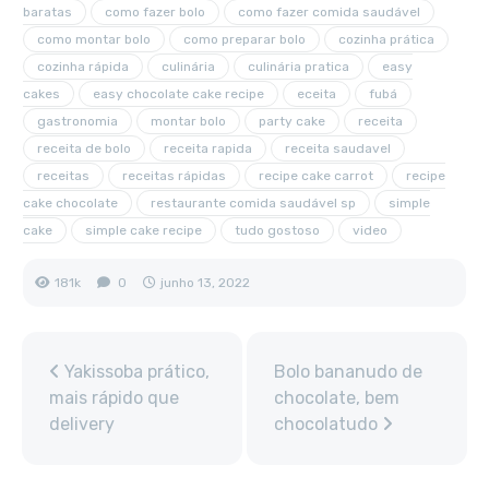
baratas
como fazer bolo
como fazer comida saudável
como montar bolo
como preparar bolo
cozinha prática
cozinha rápida
culinária
culinária pratica
easy
cakes
easy chocolate cake recipe
eceita
fubá
gastronomia
montar bolo
party cake
receita
receita de bolo
receita rapida
receita saudavel
receitas
receitas rápidas
recipe cake carrot
recipe
cake chocolate
restaurante comida saudável sp
simple
cake
simple cake recipe
tudo gostoso
video
181k
0
junho 13, 2022
Yakissoba prático,
Bolo bananudo de
mais rápido que
chocolate, bem
delivery
chocolatudo