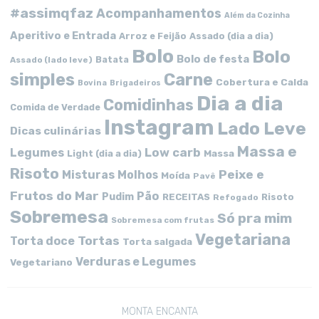
#assimqfaz
Acompanhamentos
Além da Cozinha
Aperitivo e Entrada
Arroz e Feijão
Assado (dia a dia)
Bolo
Bolo
Bolo de festa
Batata
Assado (lado leve)
simples
Carne
Cobertura e Calda
Bovina
Brigadeiros
Dia a dia
Comidinhas
Comida de Verdade
Instagram
Lado Leve
Dicas culinárias
Massa e
Low carb
Legumes
Massa
Light (dia a dia)
Risoto
Peixe e
Misturas
Molhos
Moída
Pavê
Frutos do Mar
Pão
Pudim
RECEITAS
Risoto
Refogado
Sobremesa
Só pra mim
Sobremesa com frutas
Vegetariana
Tortas
Torta doce
Torta salgada
Verduras e Legumes
Vegetariano
MONTA ENCANTA