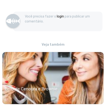
Você precisa fazer o
login
para publicar um
comentário.
Veja também
Bolo de Cenoura e Brownie