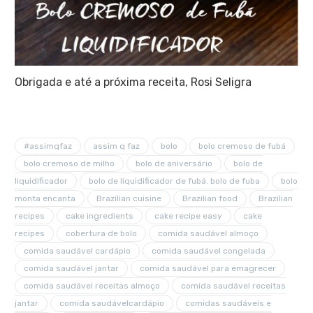
Obrigada e até a próxima receita, Rosi Seligra
#assimqfaz
assim q faz
bolo
bolo cremoso de fubá
bolo cremoso de milho
bolo de aniversário
bolo de
liquidificador
bolo de liquidificador de fubá. bolo de fuba
bolo
monta encanta
Brazilian cuisine
Brazilian food
Brazilian
recipes
cake ingredients
cake recipe easy
cake
recipes
cobertura de bolo
comida saudável almoço
comida saudável cardápio
comida saudável congelada
comida saudável jantar
comida saudável para emagrecer
comida saudável receitas almoço
comida saudável receitas
jantar
comida saudávelcardápio
comidas saudáveis e