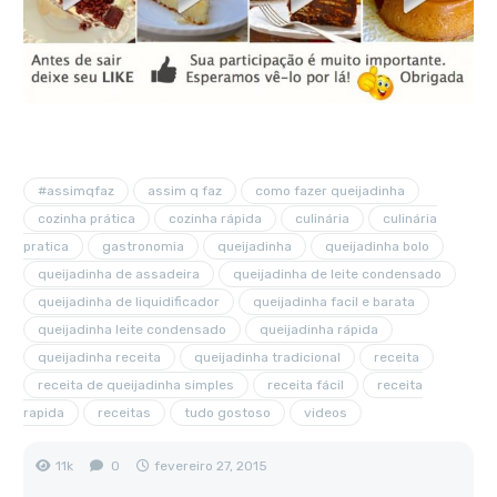
#assimqfaz
assim q faz
como fazer queijadinha
cozinha prática
cozinha rápida
culinária
culinária
pratica
gastronomia
queijadinha
queijadinha bolo
queijadinha de assadeira
queijadinha de leite condensado
queijadinha de liquidificador
queijadinha facil e barata
queijadinha leite condensado
queijadinha rápida
queijadinha receita
queijadinha tradicional
receita
receita de queijadinha simples
receita fácil
receita
rapida
receitas
tudo gostoso
videos
11k
0
fevereiro 27, 2015