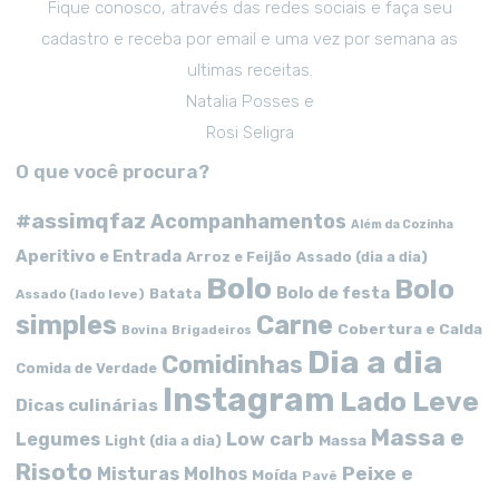
Fique conosco, através das redes sociais e faça seu
cadastro e receba por email e uma vez por semana as
ultimas receitas.
Natalia Posses e
Rosi Seligra
O que você procura?
#assimqfaz
Acompanhamentos
Além da Cozinha
Aperitivo e Entrada
Arroz e Feijão
Assado (dia a dia)
Bolo
Bolo
Bolo de festa
Batata
Assado (lado leve)
simples
Carne
Cobertura e Calda
Bovina
Brigadeiros
Dia a dia
Comidinhas
Comida de Verdade
Instagram
Lado Leve
Dicas culinárias
Massa e
Low carb
Legumes
Massa
Light (dia a dia)
Risoto
Peixe e
Misturas
Molhos
Moída
Pavê