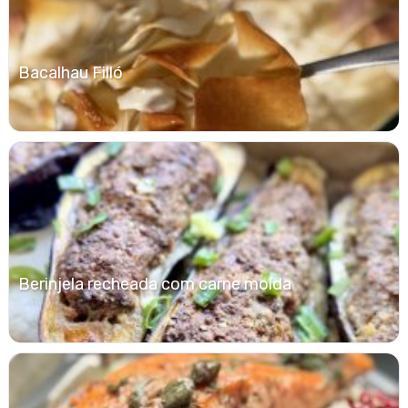
Bacalhau Filló
Berinjela recheada com carne moída