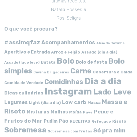
ultimas receitas.
Natalia Posses e
Rosi Seligra
O que você procura?
#assimqfaz
Acompanhamentos
Além da Cozinha
Aperitivo e Entrada
Arroz e Feijão
Assado (dia a dia)
Bolo
Bolo
Bolo de festa
Batata
Assado (lado leve)
simples
Carne
Cobertura e Calda
Bovina
Brigadeiros
Dia a dia
Comidinhas
Comida de Verdade
Instagram
Lado Leve
Dicas culinárias
Massa e
Low carb
Legumes
Massa
Light (dia a dia)
Risoto
Peixe e
Misturas
Molhos
Moída
Pavê
Frutos do Mar
Pão
Pudim
RECEITAS
Risoto
Refogado
Sobremesa
Só pra mim
Sobremesa com frutas