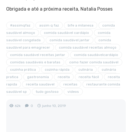
Obrigada e até a próxima receita, Natalia Posses
#assimqfaz
assim q faz
bife a milanesa
comida
saudável almoço
comida saudável cardápio
comida
saudável congelada
comida saudável jantar
comida
saudável para emagrecer
comida saudável receitas almoço
comida saudável receitas jantar
comida saudávelcardápio
comidas saudáveis e baratas
como fazer comida saudável
cozinha prática
cozinha rápida
culinária
culinária
pratica
gastronomia
receita
receita fácil
receita
rapida
receita saudavel
receitas
restaurante comida
saudável sp
tudo gostoso
videos
62k
0
junho 10, 2019