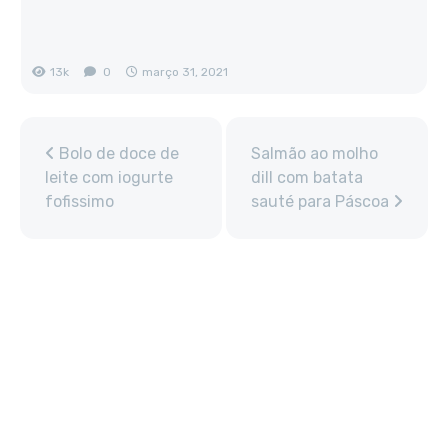
13k
0
março 31, 2021
Bolo de doce de
Salmão ao molho
leite com iogurte
dill com batata
fofissimo
sauté para Páscoa