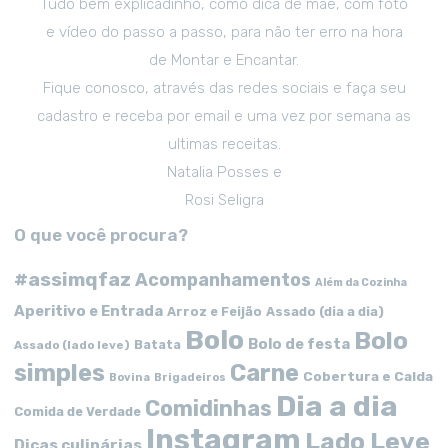
Tudo bem explicadinho, como dica de mãe, com foto
e vídeo do passo a passo, para não ter erro na hora
de Montar e Encantar.
Fique conosco, através das redes sociais e faça seu
cadastro e receba por email e uma vez por semana as
ultimas receitas.
Natalia Posses e
Rosi Seligra
O que você procura?
#assimqfaz
Acompanhamentos
Além da Cozinha
Aperitivo e Entrada
Arroz e Feijão
Assado (dia a dia)
Bolo
Bolo
Bolo de festa
Batata
Assado (lado leve)
simples
Carne
Cobertura e Calda
Bovina
Brigadeiros
Dia a dia
Comidinhas
Comida de Verdade
Instagram
Lado Leve
Dicas culinárias