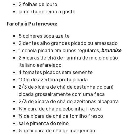
2 folhas de louro
pimenta do reino a gosto
farofa à Putanesca:
8 colheres sopa azeite
2 dentes alho grandes picado ou amassado
1 cebola picada em cubos regulares,
brunoise
2 xícaras de chá de farinha de miolo de pão
italiano esfarelado
4 tomates picados sem semente
100g de azeitona preta picada
2/3 de xícara de chá de castanha do pará
picada grosseiramente com uma faca
2/3 de xícara de chá de azeitonas alcaparra
¼ xícara de chá de cebolinha fresca
¼ de xícara de chá de tomilho fresco
sal e pimenta do reino
¼ de xícara de chá de manjericão