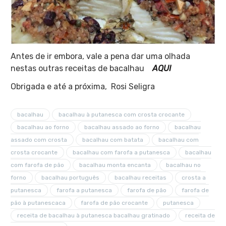
Antes de ir embora, vale a pena dar uma olhada
nestas outras receitas de bacalhau
AQUI
Obrigada e até a próxima, Rosi Seligra
bacalhau
bacalhau à putanesca com crosta crocante
bacalhau ao forno
bacalhau assado ao forno
bacalhau
assado com crosta
bacalhau com batata
bacalhau com
crosta crocante
bacalhau com farofa a putanesca
bacalhau
com farofa de pão
bacalhau monta encanta
bacalhau no
forno
bacalhau português
bacalhau receitas
crosta a
putanesca
farofa a putanesca
farofa de pão
farofa de
pão à putanescaca
farofa de pão crocante
putanesca
receita de bacalhau à putanesca bacalhau gratinado
receita de