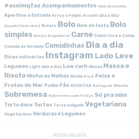
#assimqfaz
Acompanhamentos
Além da Cozinha
Aperitivo e Entrada
Arroz e Feijão
Assado (dia a dia)
Bolo
Bolo
Bolo de festa
Batata
Assado (lado leve)
simples
Carne
Cobertura e Calda
Bovina
Brigadeiros
Dia a dia
Comidinhas
Comida de Verdade
Instagram
Lado Leve
Dicas culinárias
Massa e
Low carb
Legumes
Massa
Light (dia a dia)
Risoto
Peixe e
Misturas
Molhos
Moída
Pavê
Frutos do Mar
Pão
Pudim
RECEITAS
Risoto
Refogado
Sobremesa
Só pra mim
Sobremesa com frutas
Vegetariana
Tortas
Torta doce
Torta salgada
Verduras e Legumes
Vegetariano
MONTA ENCANTA