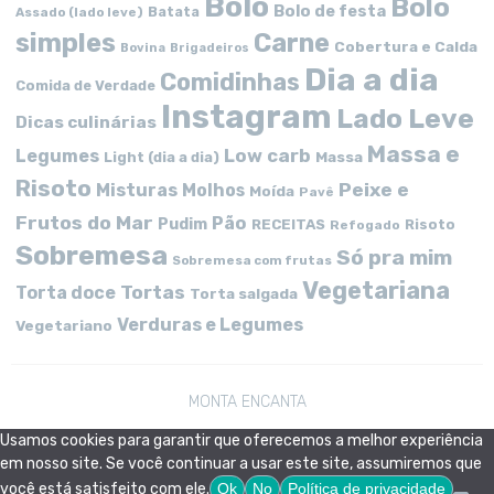
Bolo
Bolo
Bolo de festa
Batata
Assado (lado leve)
simples
Carne
Cobertura e Calda
Bovina
Brigadeiros
Dia a dia
Comidinhas
Comida de Verdade
Instagram
Lado Leve
Dicas culinárias
Massa e
Low carb
Legumes
Massa
Light (dia a dia)
Risoto
Peixe e
Misturas
Molhos
Moída
Pavê
Frutos do Mar
Pão
Pudim
RECEITAS
Risoto
Refogado
Sobremesa
Só pra mim
Sobremesa com frutas
Vegetariana
Tortas
Torta doce
Torta salgada
Verduras e Legumes
Vegetariano
MONTA ENCANTA
Usamos cookies para garantir que oferecemos a melhor experiência
em nosso site. Se você continuar a usar este site, assumiremos que
você está satisfeito com ele.
Ok
No
Política de privacidade