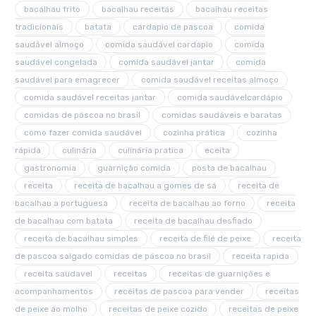
bacalhau frito
bacalhau receitas
bacalhau receitas
tradicionais
batata
cardapio de pascoa
comida
saudável almoço
comida saudável cardápio
comida
saudável congelada
comida saudável jantar
comida
saudável para emagrecer
comida saudável receitas almoço
comida saudável receitas jantar
comida saudávelcardápio
comidas de páscoa no brasil
comidas saudáveis e baratas
como fazer comida saudável
cozinha prática
cozinha
rápida
culinária
culinária pratica
eceita
gastronomia
guarnição comida
posta de bacalhau
receita
receita de bacalhau a gomes de sá
receita de
bacalhau a portuguesa
receita de bacalhau ao forno
receita
de bacalhau com batata
receita de bacalhau desfiado
receita de bacalhau simples
receita de filé de peixe
receita
de pascoa salgado comidas de páscoa no brasil
receita rapida
receita saudavel
receitas
receitas de guarnições e
acompanhamentos
receitas de pascoa para vender
receitas
de peixe ao molho
receitas de peixe cozido
receitas de peixe