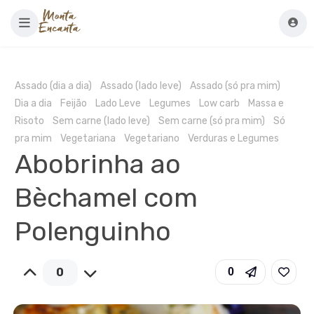
Assado (dia a dia)
Assado (lado leve)
Assado (só pra mim)
Dia a dia
Feijão
Lado Leve
Legumes
Low carb
Massa e
Risoto
Sem carne (lado leve)
Sem carne (só pra mim)
Só
pra mim
Vegetariana
Vegetariano
Verduras e Legumes
Abobrinha ao
Bèchamel com
Polenguinho
0
0