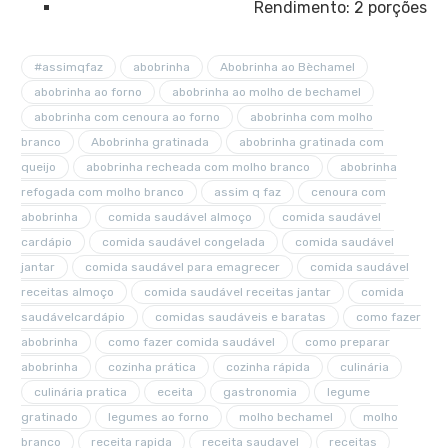
Rendimento: 2 porções
#assimqfaz
abobrinha
Abobrinha ao Bèchamel
abobrinha ao forno
abobrinha ao molho de bechamel
abobrinha com cenoura ao forno
abobrinha com molho
branco
Abobrinha gratinada
abobrinha gratinada com
queijo
abobrinha recheada com molho branco
abobrinha
refogada com molho branco
assim q faz
cenoura com
abobrinha
comida saudável almoço
comida saudável
cardápio
comida saudável congelada
comida saudável
jantar
comida saudável para emagrecer
comida saudável
receitas almoço
comida saudável receitas jantar
comida
saudávelcardápio
comidas saudáveis e baratas
como fazer
abobrinha
como fazer comida saudável
como preparar
abobrinha
cozinha prática
cozinha rápida
culinária
culinária pratica
eceita
gastronomia
legume
gratinado
legumes ao forno
molho bechamel
molho
branco
receita rapida
receita saudavel
receitas