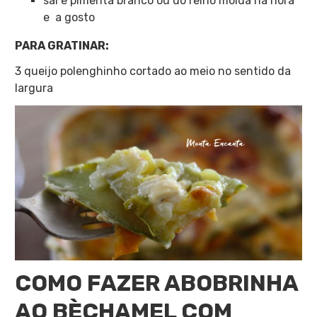
sal e pimenta branco ou do reino moída na hora
e a gosto
PARA GRATINAR:
3 queijo polenghinho cortado ao meio no sentido da
largura
COMO FAZER ABOBRINHA
AO BÈCHAMEL COM