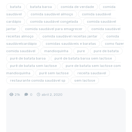
batata
batata baroa
comida de verdade
comida
saudável
comida saudável almoço
comida saudável
cardápio
comida saudável congelada
comida saudável
jantar
comida saudável para emagrecer
comida saudável
receitas almoço
comida saudável receitas jantar
comida
saudávelcardápio
comidas saudáveis e baratas
como fazer
comida saudável
mandioquinha
pure
pure de batata
purê de batata baroa
purê de batata baroa sem lactose
purê de batata sem lactose
pure de batata sem lactose com
mandioquinha
purê sem lactose
receita saudavel
restaurante comida saudável sp
sem lactose
21k
0
abril 2, 2020