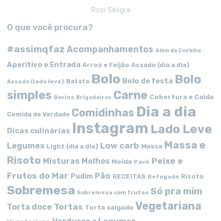
Rosi Seligra
O que você procura?
#assimqfaz
Acompanhamentos
Além da Cozinha
Aperitivo e Entrada
Arroz e Feijão
Assado (dia a dia)
Bolo
Bolo
Bolo de festa
Batata
Assado (lado leve)
simples
Carne
Cobertura e Calda
Bovina
Brigadeiros
Dia a dia
Comidinhas
Comida de Verdade
Instagram
Lado Leve
Dicas culinárias
Massa e
Low carb
Legumes
Massa
Light (dia a dia)
Risoto
Peixe e
Misturas
Molhos
Moída
Pavê
Frutos do Mar
Pão
Pudim
RECEITAS
Risoto
Refogado
Sobremesa
Só pra mim
Sobremesa com frutas
Vegetariana
Tortas
Torta doce
Torta salgada