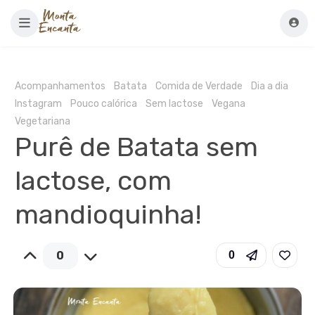
Acompanhamentos
Batata
Comida de Verdade
Dia a dia
Instagram
Pouco calórica
Sem lactose
Vegana
Vegetariana
Purê de Batata sem
lactose, com
mandioquinha!
0
0