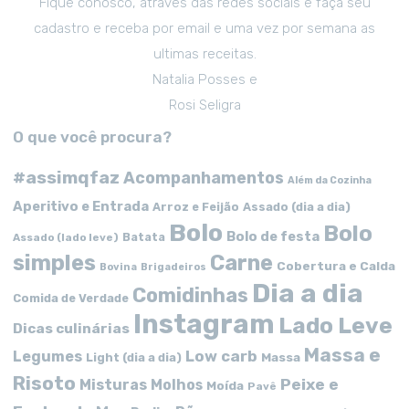
Fique conosco, através das redes sociais e faça seu
cadastro e receba por email e uma vez por semana as
ultimas receitas.
Natalia Posses e
Rosi Seligra
O que você procura?
#assimqfaz
Acompanhamentos
Além da Cozinha
Aperitivo e Entrada
Arroz e Feijão
Assado (dia a dia)
Bolo
Bolo
Bolo de festa
Batata
Assado (lado leve)
simples
Carne
Cobertura e Calda
Bovina
Brigadeiros
Dia a dia
Comidinhas
Comida de Verdade
Instagram
Lado Leve
Dicas culinárias
Massa e
Low carb
Legumes
Massa
Light (dia a dia)
Risoto
Peixe e
Misturas
Molhos
Moída
Pavê