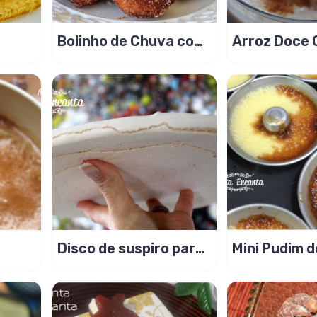
Bolinho de Chuva com
Arroz Doce
a de
iogurte e limão, mais
com Leite
fofinho!
Condensado
Disco de suspiro para
Mini Pudim d
dar um UP no NAKED
CAKE!