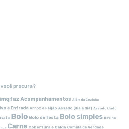
 você procura?
imqfaz
Acompanhamentos
Além da Cozinha
ivo e Entrada
Arroz e Feijão
Assado (dia a dia)
Assado (lado
Bolo
Bolo simples
Bolo de festa
atata
Bovina
Carne
Cobertura e Calda
Comida de Verdade
iros