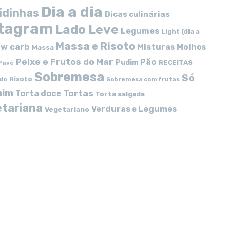
Dia a dia
idinhas
Dicas culinárias
stagram
Lado Leve
Legumes
Light (dia a
Massa e Risoto
w carb
Misturas
Molhos
Massa
Peixe e Frutos do Mar
Pão
Pudim
RECEITAS
Pavê
Sobremesa
Só
Risoto
do
Sobremesa com frutas
mim
Tortas
Torta doce
Torta salgada
tariana
Verduras e Legumes
Vegetariano