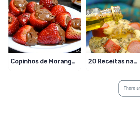
Copinhos de Morango
20 Receitas na
com Nutella, dão água
Caneca pronto e
na boca!
minutos
There ar