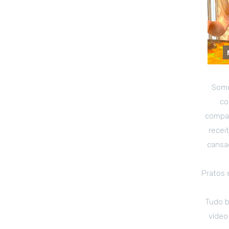
Somo
co
compar
recei
cansad
Pratos 
Tudo b
vídeo