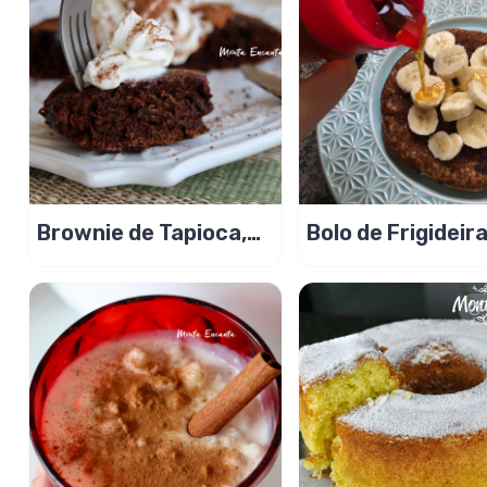
Brownie de Tapioca,
Bolo de Frigideir
na frigideira e sem
Banana, Aveia e 
glúten!