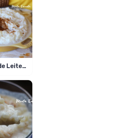
de Leite
o, aos 3 leites!