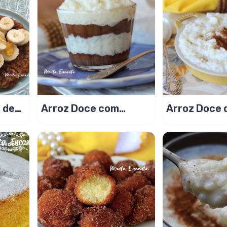
a de
Arroz Doce com
Arroz Doce 
Mel
Nutella, de leite ninho
Ninh
é dos Deuses!
Video