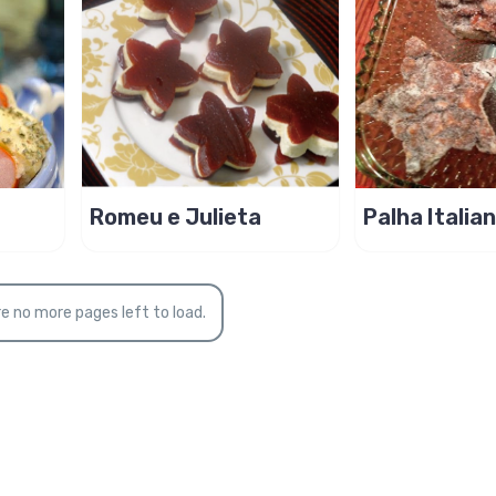
Romeu e Julieta
Palha Italia
m 3
lembrancinh
festa!
e no more pages left to load.