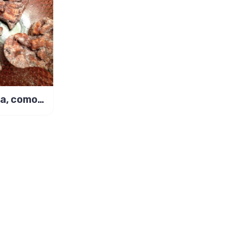
na, como
a de