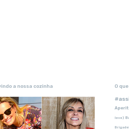
vindo a nossa cozinha
O que
#ass
Aperit
B
leve)
Brigade