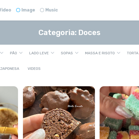
Video
Image
Music
Categoria:
Doces
PÃO
LADO LEVE
SOPAS
MASSA E RISOTO
TORTA
 JAPONESA
VIDEOS