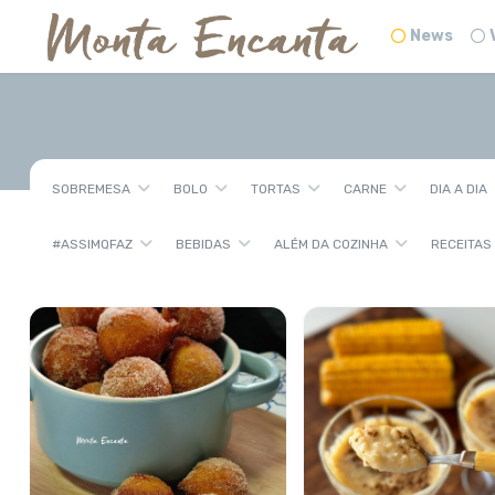
News
SOBREMESA
BOLO
TORTAS
CARNE
DIA A DIA
#ASSIMQFAZ
BEBIDAS
ALÉM DA COZINHA
RECEITAS