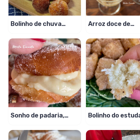
Bolinho de chuva
Arroz doce de
bombom recheado
pamonha com lei
com sonho de valsa
condensado!
Video
Sonho de padaria,
Bolinho do estud
receita original
tapioca, coco e
condensado!