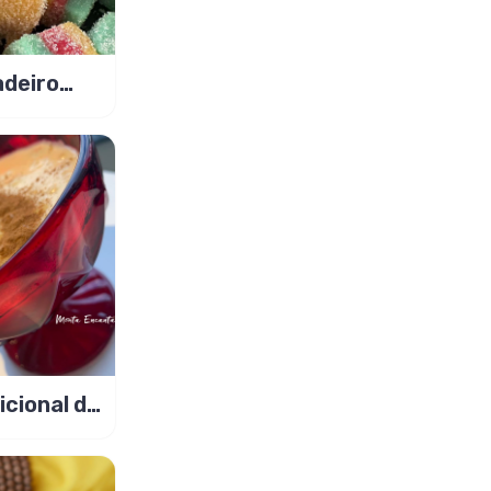
adeiro
 gelatina
icional de
ite
!