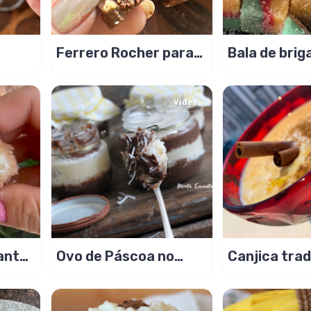
Ferrero Rocher para
Bala de brig
te
presentear quem
colorida com
você ama!
do Bê
Video
ante,
Ovo de Páscoa no
Canjica trad
pote de prestigio é
milho com le
delicioso!
condensado