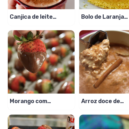
Canjica de leite
Bolo de Laranja
condensado com
fofinho com cald
coco, munguzá!
laranja
Morango com
Arroz doce de
Casquinha de
Caramelo
Chocolate