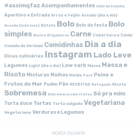
#assimqfaz
Acompanhamentos
Além da Cozinha
Aperitivo e Entrada
Arroz e Feijão
Assado (dia a dia)
Bolo
Bolo
Bolo de festa
Batata
Assado (lado leve)
simples
Carne
Cobertura e Calda
Bovina
Brigadeiros
Dia a dia
Comidinhas
Comida de Verdade
Instagram
Lado Leve
Dicas culinárias
Massa e
Low carb
Legumes
Massa
Light (dia a dia)
Risoto
Peixe e
Misturas
Molhos
Moída
Pavê
Frutos do Mar
Pão
Pudim
RECEITAS
Risoto
Refogado
Sobremesa
Só pra mim
Sobremesa com frutas
Vegetariana
Tortas
Torta doce
Torta salgada
Verduras e Legumes
Vegetariano
MONTA ENCANTA