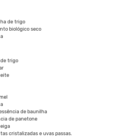
ha de trigo
nto biológico seco
ua
de trigo
ar
leite
l
 mel
ua
 essência de baunilha
ncia de panetone
teiga
utas cristalizadas e uvas passas.