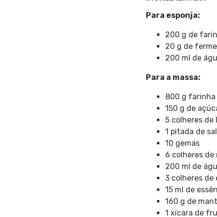
Para esponja:
200 g de farin
20 g de ferme
200 ml de ág
Para a massa:
800 g farinha 
150 g de açúc
5 colheres de 
1 pitada de sa
10 gemas
6 colheres de
200 ml de ág
3 colheres de
15 ml de essê
160 g de man
1 xícara de fr