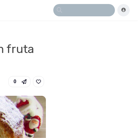
m fruta
0