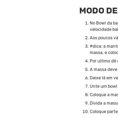
MODO DE
No Bowl da ba
velocidade ba
Aos poucos vá 
#dica: a mant
massa, e colo
Por ultimo dê
A massa deve 
Deixe lá em v
Unte um bowl 
Coloque a mas
Divida a massa
Coloque parte