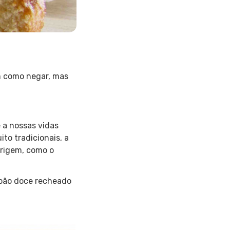
em como negar, mas
 a nossas vidas
to tradicionais, a
origem, como o
m pão doce recheado