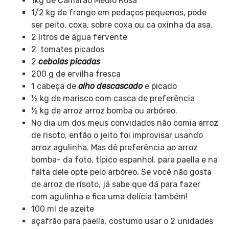
1kg de Camarão Médio Rosa
1/2 kg de frango em pedaços pequenos, pode
ser peito, coxa, sobre coxa ou ca oxinha da asa.
2 litros de água fervente
2 tomates picados
2
cebolas picadas
200 g de ervilha fresca
1 cabeça de
alho descascado
e picado
½ kg de marisco com casca de preferência
½ kg de arroz arroz bomba ou arbóreo.
No dia um dos meus convidados não comia arroz
de risoto, então o jeito foi improvisar usando
arroz agulinha. Mas dê preferência ao arroz
bomba- da foto, típico espanhol. para paella e na
falta dele opte pelo arbóreo. Se você não gosta
de arroz de risoto, já sabe que dá para fazer
com agulinha e fica uma delícia também!
100 ml de azeite
açafrão para paella, costumo usar o 2 unidades