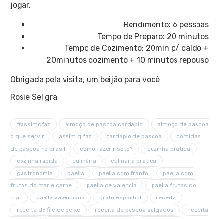
jogar.
Rendimento: 6 pessoas
Tempo de Preparo: 20 minutos
Tempo de Cozimento: 20min p/ caldo +
20minutos cozimento + 10 minutos repouso
Obrigada pela visita, um beijão para você
Rosie Seligra
#assimqfaz
almoço de pascoa cardapio
almoço de pascoa
o que servir
assim q faz
cardapio de pascoa
comidas
de páscoa no brasil
como fazer risoto?
cozinha prática
cozinha rápida
culinária
culinária pratica
gastronomia
paella
paella com franfo
paella com
frutos do mar e carne
paella de valencia
paella frutos do
mar
paella valenciana
prato espanhol
receita
receita de filé de peixe
receita de pascoa salgados
receita