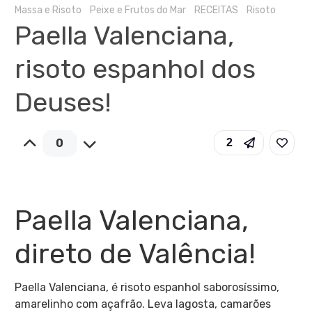
Massa e Risoto
Peixe e Frutos do Mar
RECEITAS
Risoto
Paella Valenciana,
risoto espanhol dos
Deuses!
0
2
Paella Valenciana,
direto de Valência!
Paella Valenciana, é risoto espanhol saborosíssimo,
amarelinho com açafrão. Leva lagosta, camarões