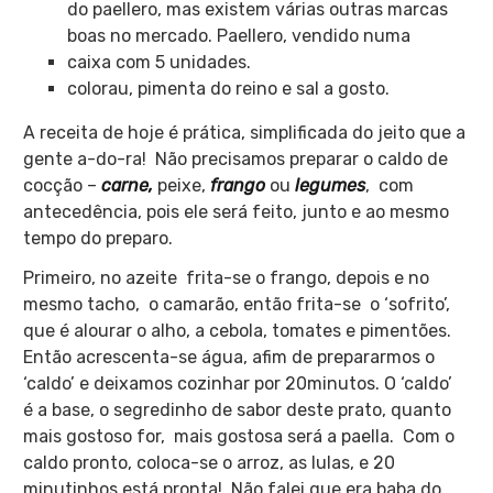
do paellero, mas existem várias outras marcas
boas no mercado. Paellero, vendido numa
caixa com 5 unidades.
colorau, pimenta do reino e sal a gosto.
A receita de hoje é prática, simplificada do jeito que a
gente a-do-ra! Não precisamos preparar o caldo de
cocção –
carne,
peixe,
frango
ou
legumes
, com
antecedência, pois ele será feito, junto e ao mesmo
tempo do preparo.
Primeiro, no azeite frita-se o frango, depois e no
mesmo tacho, o camarão, então frita-se o ‘sofrito’,
que é alourar o alho, a cebola, tomates e pimentões.
Então acrescenta-se água, afim de prepararmos o
‘caldo’ e deixamos cozinhar por 20minutos. O ‘caldo’
é a base, o segredinho de sabor deste prato, quanto
mais gostoso for, mais gostosa será a paella. Com o
caldo pronto, coloca-se o arroz, as lulas, e 20
minutinhos está pronta! Não falei que era baba do