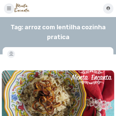
Tag:
arroz com lentilha cozinha
pratica