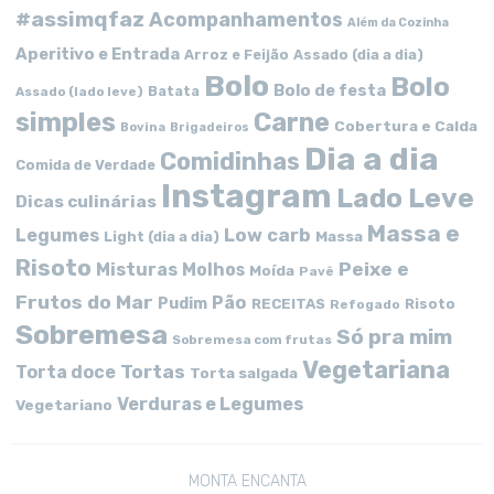
#assimqfaz
Acompanhamentos
Além da Cozinha
Aperitivo e Entrada
Arroz e Feijão
Assado (dia a dia)
Bolo
Bolo
Bolo de festa
Batata
Assado (lado leve)
simples
Carne
Cobertura e Calda
Bovina
Brigadeiros
Dia a dia
Comidinhas
Comida de Verdade
Instagram
Lado Leve
Dicas culinárias
Massa e
Low carb
Legumes
Massa
Light (dia a dia)
Risoto
Peixe e
Misturas
Molhos
Moída
Pavê
Frutos do Mar
Pão
Pudim
RECEITAS
Risoto
Refogado
Sobremesa
Só pra mim
Sobremesa com frutas
Vegetariana
Tortas
Torta doce
Torta salgada
Verduras e Legumes
Vegetariano
MONTA ENCANTA