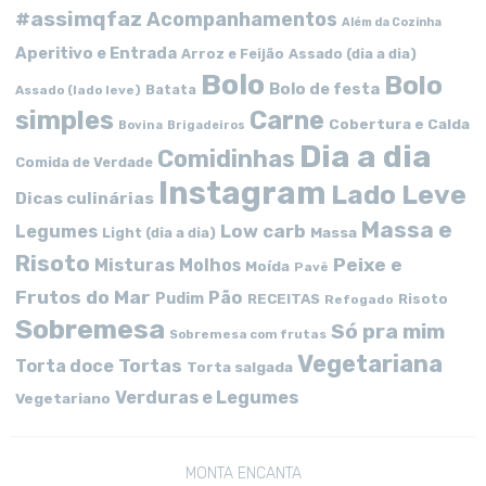
#assimqfaz
Acompanhamentos
Além da Cozinha
Aperitivo e Entrada
Arroz e Feijão
Assado (dia a dia)
Bolo
Bolo
Bolo de festa
Batata
Assado (lado leve)
simples
Carne
Cobertura e Calda
Bovina
Brigadeiros
Dia a dia
Comidinhas
Comida de Verdade
Instagram
Lado Leve
Dicas culinárias
Massa e
Low carb
Legumes
Massa
Light (dia a dia)
Risoto
Peixe e
Misturas
Molhos
Moída
Pavê
Frutos do Mar
Pão
Pudim
RECEITAS
Risoto
Refogado
Sobremesa
Só pra mim
Sobremesa com frutas
Vegetariana
Tortas
Torta doce
Torta salgada
Verduras e Legumes
Vegetariano
MONTA ENCANTA