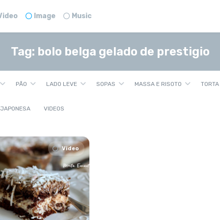
Video
Image
Music
Tag:
bolo belga gelado de prestigio
PÃO
LADO LEVE
SOPAS
MASSA E RISOTO
TORTA
 JAPONESA
VIDEOS
Video