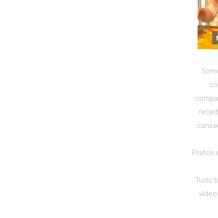
Somo
co
compar
recei
cansad
Pratos 
Tudo b
vídeo