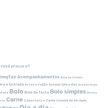
 você procura?
imqfaz
Acompanhamentos
Além da Cozinha
ivo e Entrada
Arroz e Feijão
Assado (dia a dia)
Assado (lado
Bolo
Bolo simples
Bolo de festa
atata
Bovina
Carne
Cobertura e Calda
Comida de Verdade
iros
Dia a dia