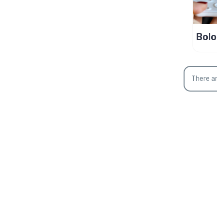
Bolo
pres
There ar