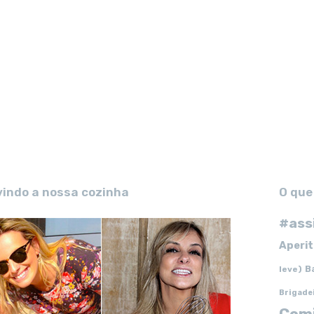
vindo a nossa cozinha
O que
#ass
Aperit
B
leve)
Brigade