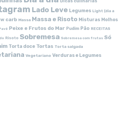
idinhas
Dicas culinárias
stagram
Lado Leve
Legumes
Light (dia a
Massa e Risoto
w carb
Misturas
Molhos
Massa
Peixe e Frutos do Mar
Pão
Pudim
RECEITAS
Pavê
Sobremesa
Só
Risoto
do
Sobremesa com frutas
mim
Tortas
Torta doce
Torta salgada
tariana
Verduras e Legumes
Vegetariano