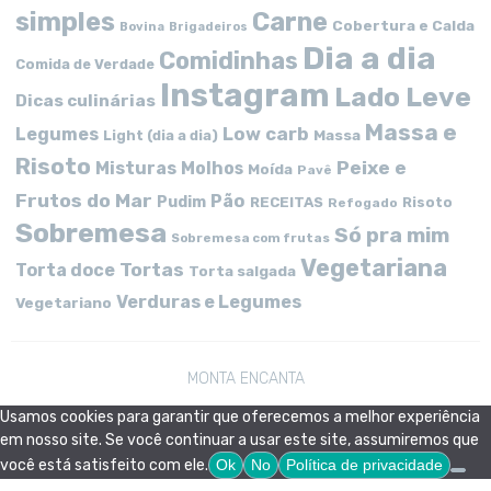
simples
Carne
Cobertura e Calda
Bovina
Brigadeiros
Dia a dia
Comidinhas
Comida de Verdade
Instagram
Lado Leve
Dicas culinárias
Massa e
Low carb
Legumes
Massa
Light (dia a dia)
Risoto
Peixe e
Misturas
Molhos
Moída
Pavê
Frutos do Mar
Pão
Pudim
RECEITAS
Risoto
Refogado
Sobremesa
Só pra mim
Sobremesa com frutas
Vegetariana
Tortas
Torta doce
Torta salgada
Verduras e Legumes
Vegetariano
MONTA ENCANTA
Usamos cookies para garantir que oferecemos a melhor experiência
em nosso site. Se você continuar a usar este site, assumiremos que
você está satisfeito com ele.
Ok
No
Política de privacidade