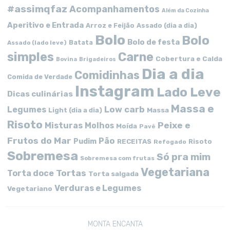
#assimqfaz
Acompanhamentos
Além da Cozinha
Aperitivo e Entrada
Arroz e Feijão
Assado (dia a dia)
Bolo
Bolo
Bolo de festa
Batata
Assado (lado leve)
simples
Carne
Cobertura e Calda
Bovina
Brigadeiros
Dia a dia
Comidinhas
Comida de Verdade
Instagram
Lado Leve
Dicas culinárias
Massa e
Low carb
Legumes
Massa
Light (dia a dia)
Risoto
Peixe e
Misturas
Molhos
Moída
Pavê
Frutos do Mar
Pão
Pudim
RECEITAS
Risoto
Refogado
Sobremesa
Só pra mim
Sobremesa com frutas
Vegetariana
Tortas
Torta doce
Torta salgada
Verduras e Legumes
Vegetariano
MONTA ENCANTA