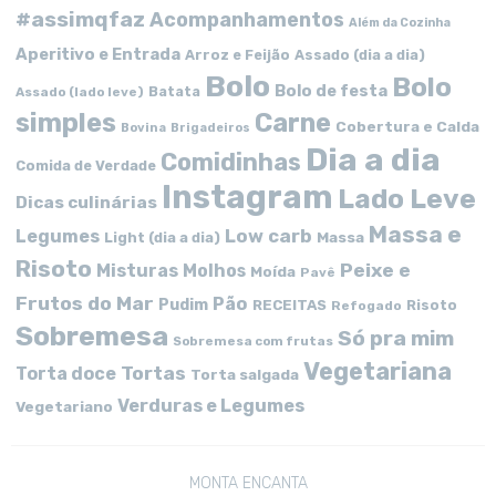
#assimqfaz
Acompanhamentos
Além da Cozinha
Aperitivo e Entrada
Arroz e Feijão
Assado (dia a dia)
Bolo
Bolo
Bolo de festa
Batata
Assado (lado leve)
simples
Carne
Cobertura e Calda
Bovina
Brigadeiros
Dia a dia
Comidinhas
Comida de Verdade
Instagram
Lado Leve
Dicas culinárias
Massa e
Low carb
Legumes
Massa
Light (dia a dia)
Risoto
Peixe e
Misturas
Molhos
Moída
Pavê
Frutos do Mar
Pão
Pudim
RECEITAS
Risoto
Refogado
Sobremesa
Só pra mim
Sobremesa com frutas
Vegetariana
Tortas
Torta doce
Torta salgada
Verduras e Legumes
Vegetariano
MONTA ENCANTA