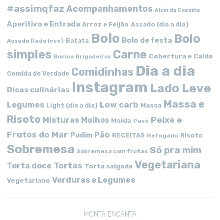
#assimqfaz
Acompanhamentos
Além da Cozinha
Aperitivo e Entrada
Arroz e Feijão
Assado (dia a dia)
Bolo
Bolo
Bolo de festa
Batata
Assado (lado leve)
simples
Carne
Cobertura e Calda
Bovina
Brigadeiros
Dia a dia
Comidinhas
Comida de Verdade
Instagram
Lado Leve
Dicas culinárias
Massa e
Low carb
Legumes
Massa
Light (dia a dia)
Risoto
Peixe e
Misturas
Molhos
Moída
Pavê
Frutos do Mar
Pão
Pudim
RECEITAS
Risoto
Refogado
Sobremesa
Só pra mim
Sobremesa com frutas
Vegetariana
Tortas
Torta doce
Torta salgada
Verduras e Legumes
Vegetariano
MONTA ENCANTA