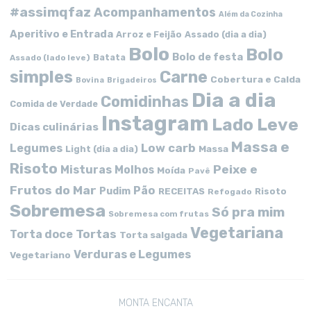
#assimqfaz
Acompanhamentos
Além da Cozinha
Aperitivo e Entrada
Arroz e Feijão
Assado (dia a dia)
Bolo
Bolo
Bolo de festa
Batata
Assado (lado leve)
simples
Carne
Cobertura e Calda
Bovina
Brigadeiros
Dia a dia
Comidinhas
Comida de Verdade
Instagram
Lado Leve
Dicas culinárias
Massa e
Low carb
Legumes
Massa
Light (dia a dia)
Risoto
Peixe e
Misturas
Molhos
Moída
Pavê
Frutos do Mar
Pão
Pudim
RECEITAS
Risoto
Refogado
Sobremesa
Só pra mim
Sobremesa com frutas
Vegetariana
Tortas
Torta doce
Torta salgada
Verduras e Legumes
Vegetariano
MONTA ENCANTA