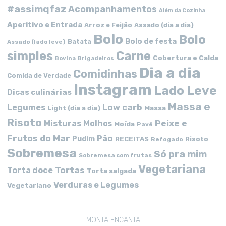
#assimqfaz
Acompanhamentos
Além da Cozinha
Aperitivo e Entrada
Arroz e Feijão
Assado (dia a dia)
Bolo
Bolo
Bolo de festa
Batata
Assado (lado leve)
simples
Carne
Cobertura e Calda
Bovina
Brigadeiros
Dia a dia
Comidinhas
Comida de Verdade
Instagram
Lado Leve
Dicas culinárias
Massa e
Low carb
Legumes
Massa
Light (dia a dia)
Risoto
Peixe e
Misturas
Molhos
Moída
Pavê
Frutos do Mar
Pão
Pudim
RECEITAS
Risoto
Refogado
Sobremesa
Só pra mim
Sobremesa com frutas
Vegetariana
Tortas
Torta doce
Torta salgada
Verduras e Legumes
Vegetariano
MONTA ENCANTA