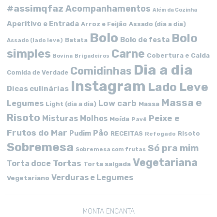
#assimqfaz
Acompanhamentos
Além da Cozinha
Aperitivo e Entrada
Arroz e Feijão
Assado (dia a dia)
Bolo
Bolo
Bolo de festa
Batata
Assado (lado leve)
simples
Carne
Cobertura e Calda
Bovina
Brigadeiros
Dia a dia
Comidinhas
Comida de Verdade
Instagram
Lado Leve
Dicas culinárias
Massa e
Low carb
Legumes
Massa
Light (dia a dia)
Risoto
Peixe e
Misturas
Molhos
Moída
Pavê
Frutos do Mar
Pão
Pudim
RECEITAS
Risoto
Refogado
Sobremesa
Só pra mim
Sobremesa com frutas
Vegetariana
Tortas
Torta doce
Torta salgada
Verduras e Legumes
Vegetariano
MONTA ENCANTA