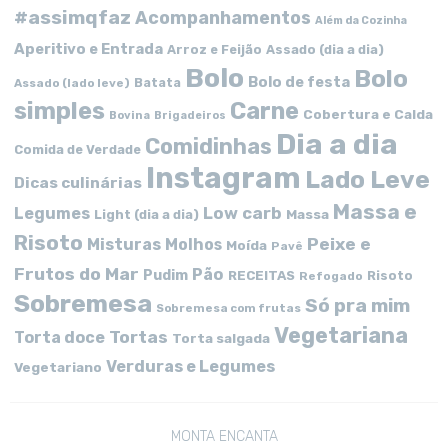
#assimqfaz
Acompanhamentos
Além da Cozinha
Aperitivo e Entrada
Arroz e Feijão
Assado (dia a dia)
Bolo
Bolo
Bolo de festa
Batata
Assado (lado leve)
simples
Carne
Cobertura e Calda
Bovina
Brigadeiros
Dia a dia
Comidinhas
Comida de Verdade
Instagram
Lado Leve
Dicas culinárias
Massa e
Low carb
Legumes
Massa
Light (dia a dia)
Risoto
Peixe e
Misturas
Molhos
Moída
Pavê
Frutos do Mar
Pão
Pudim
RECEITAS
Risoto
Refogado
Sobremesa
Só pra mim
Sobremesa com frutas
Vegetariana
Tortas
Torta doce
Torta salgada
Verduras e Legumes
Vegetariano
MONTA ENCANTA