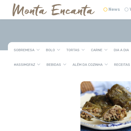
News
SOBREMESA
BOLO
TORTAS
CARNE
DIA A DIA
#ASSIMQFAZ
BEBIDAS
ALÉM DA COZINHA
RECEITAS