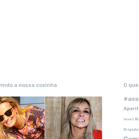
vindo a nossa cozinha
O que
#ass
Aperit
B
leve)
Brigade