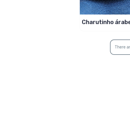
Charutinho árabe
com folha de co
There ar