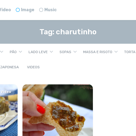
Video
Image
Music
Tag:
charutinho
PÃO
LADO LEVE
SOPAS
MASSA E RISOTO
TORTA
 JAPONESA
VIDEOS
Video