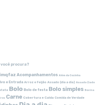
 você procura?
imqfaz
Acompanhamentos
Além da Cozinha
ivo e Entrada
Arroz e Feijão
Assado (dia a dia)
Assado (lado
Bolo
Bolo simples
Bolo de festa
atata
Bovina
Carne
Cobertura e Calda
Comida de Verdade
iros
Dia a dia