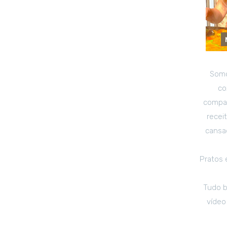
Somo
co
compar
recei
cansad
Pratos 
Tudo b
vídeo