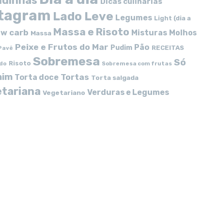
idinhas
Dicas culinárias
stagram
Lado Leve
Legumes
Light (dia a
Massa e Risoto
w carb
Misturas
Molhos
Massa
Peixe e Frutos do Mar
Pão
Pudim
RECEITAS
Pavê
Sobremesa
Só
Risoto
do
Sobremesa com frutas
mim
Tortas
Torta doce
Torta salgada
tariana
Verduras e Legumes
Vegetariano