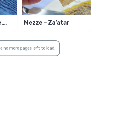
,
Mezze – Za’atar
uve
e no more pages left to load.