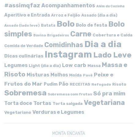
#assimqfaz
Acompanhamentos
Além da Cozinha
Aperitivo e Entrada
Arroz e Feijão
Assado (dia a dia)
Bolo
Bolo
Bolo de festa
Batata
Assado (lado leve)
simples
Carne
Cobertura e Calda
Bovina
Brigadeiros
Dia a dia
Comidinhas
Comida de Verdade
Instagram
Lado Leve
Dicas culinárias
Massa e
Low carb
Legumes
Massa
Light (dia a dia)
Risoto
Peixe e
Misturas
Molhos
Moída
Pavê
Frutos do Mar
Pão
Pudim
RECEITAS
Risoto
Refogado
Sobremesa
Só pra mim
Sobremesa com frutas
Vegetariana
Tortas
Torta doce
Torta salgada
Verduras e Legumes
Vegetariano
MONTA ENCANTA