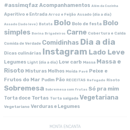
#assimqfaz
Acompanhamentos
Além da Cozinha
Aperitivo e Entrada
Arroz e Feijão
Assado (dia a dia)
Bolo
Bolo
Bolo de festa
Batata
Assado (lado leve)
simples
Carne
Cobertura e Calda
Bovina
Brigadeiros
Dia a dia
Comidinhas
Comida de Verdade
Instagram
Lado Leve
Dicas culinárias
Massa e
Low carb
Legumes
Massa
Light (dia a dia)
Risoto
Peixe e
Misturas
Molhos
Moída
Pavê
Frutos do Mar
Pão
Pudim
RECEITAS
Risoto
Refogado
Sobremesa
Só pra mim
Sobremesa com frutas
Vegetariana
Tortas
Torta doce
Torta salgada
Verduras e Legumes
Vegetariano
MONTA ENCANTA