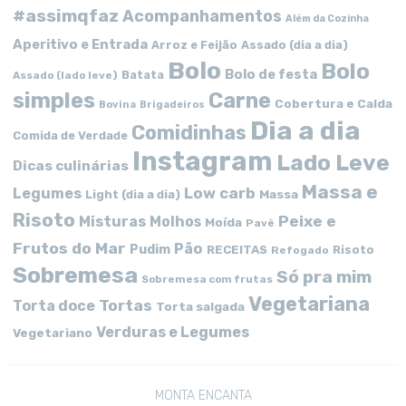
#assimqfaz
Acompanhamentos
Além da Cozinha
Aperitivo e Entrada
Arroz e Feijão
Assado (dia a dia)
Bolo
Bolo
Bolo de festa
Batata
Assado (lado leve)
simples
Carne
Cobertura e Calda
Bovina
Brigadeiros
Dia a dia
Comidinhas
Comida de Verdade
Instagram
Lado Leve
Dicas culinárias
Massa e
Low carb
Legumes
Massa
Light (dia a dia)
Risoto
Peixe e
Misturas
Molhos
Moída
Pavê
Frutos do Mar
Pão
Pudim
RECEITAS
Risoto
Refogado
Sobremesa
Só pra mim
Sobremesa com frutas
Vegetariana
Tortas
Torta doce
Torta salgada
Verduras e Legumes
Vegetariano
MONTA ENCANTA