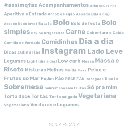
#assimqfaz
Acompanhamentos
Além da Cozinha
Aperitivo e Entrada
Arroz e Feijão
Assado (dia a dia)
Bolo
Bolo
Bolo de festa
Batata
Assado (lado leve)
simples
Carne
Cobertura e Calda
Bovina
Brigadeiros
Dia a dia
Comidinhas
Comida de Verdade
Instagram
Lado Leve
Dicas culinárias
Massa e
Low carb
Legumes
Massa
Light (dia a dia)
Risoto
Peixe e
Misturas
Molhos
Moída
Pavê
Frutos do Mar
Pão
Pudim
RECEITAS
Risoto
Refogado
Sobremesa
Só pra mim
Sobremesa com frutas
Vegetariana
Tortas
Torta doce
Torta salgada
Verduras e Legumes
Vegetariano
MONTA ENCANTA