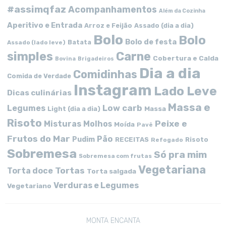
#assimqfaz
Acompanhamentos
Além da Cozinha
Aperitivo e Entrada
Arroz e Feijão
Assado (dia a dia)
Bolo
Bolo
Bolo de festa
Batata
Assado (lado leve)
simples
Carne
Cobertura e Calda
Bovina
Brigadeiros
Dia a dia
Comidinhas
Comida de Verdade
Instagram
Lado Leve
Dicas culinárias
Massa e
Low carb
Legumes
Massa
Light (dia a dia)
Risoto
Peixe e
Misturas
Molhos
Moída
Pavê
Frutos do Mar
Pão
Pudim
RECEITAS
Risoto
Refogado
Sobremesa
Só pra mim
Sobremesa com frutas
Vegetariana
Tortas
Torta doce
Torta salgada
Verduras e Legumes
Vegetariano
MONTA ENCANTA