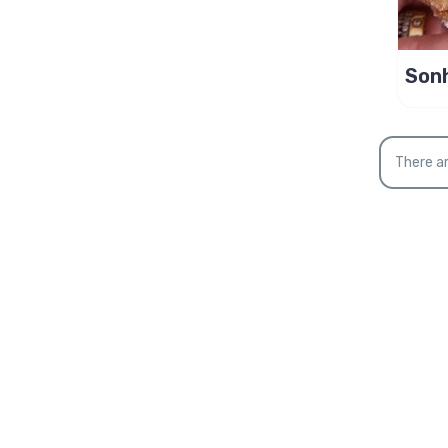
Sonh
rece
There ar