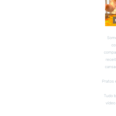
Somo
co
compar
recei
cansad
Pratos 
Tudo b
vídeo