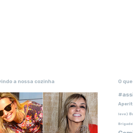
vindo a nossa cozinha
O que
#ass
Aperit
B
leve)
Brigade