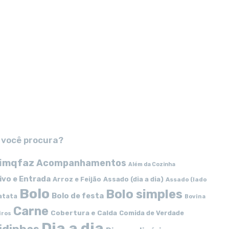
 você procura?
imqfaz
Acompanhamentos
Além da Cozinha
ivo e Entrada
Arroz e Feijão
Assado (dia a dia)
Assado (lado
Bolo
Bolo simples
Bolo de festa
atata
Bovina
Carne
Cobertura e Calda
Comida de Verdade
iros
Dia a dia