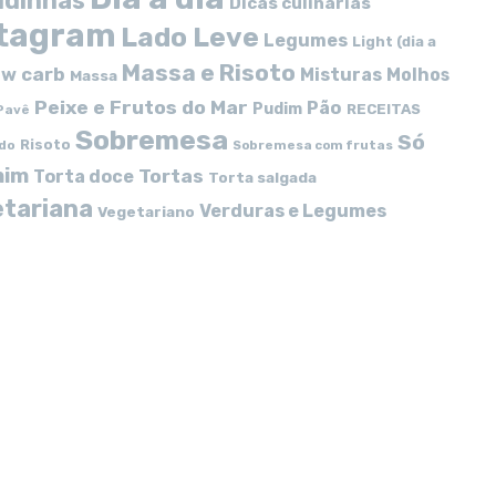
idinhas
Dicas culinárias
stagram
Lado Leve
Legumes
Light (dia a
Massa e Risoto
w carb
Misturas
Molhos
Massa
Peixe e Frutos do Mar
Pão
Pudim
RECEITAS
Pavê
Sobremesa
Só
Risoto
do
Sobremesa com frutas
mim
Tortas
Torta doce
Torta salgada
tariana
Verduras e Legumes
Vegetariano