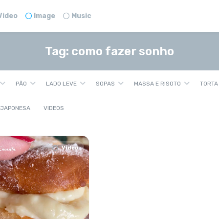
Video
Image
Music
Tag:
como fazer sonho
PÃO
LADO LEVE
SOPAS
MASSA E RISOTO
TORTA
 JAPONESA
VIDEOS
Video