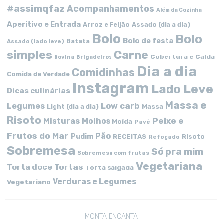
#assimqfaz
Acompanhamentos
Além da Cozinha
Aperitivo e Entrada
Arroz e Feijão
Assado (dia a dia)
Bolo
Bolo
Bolo de festa
Batata
Assado (lado leve)
simples
Carne
Cobertura e Calda
Bovina
Brigadeiros
Dia a dia
Comidinhas
Comida de Verdade
Instagram
Lado Leve
Dicas culinárias
Massa e
Low carb
Legumes
Massa
Light (dia a dia)
Risoto
Peixe e
Misturas
Molhos
Moída
Pavê
Frutos do Mar
Pão
Pudim
RECEITAS
Risoto
Refogado
Sobremesa
Só pra mim
Sobremesa com frutas
Vegetariana
Tortas
Torta doce
Torta salgada
Verduras e Legumes
Vegetariano
MONTA ENCANTA