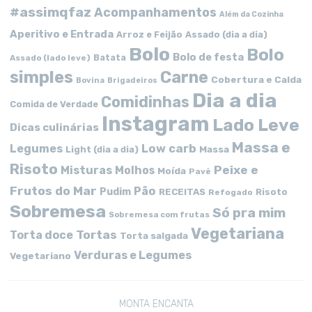
#assimqfaz
Acompanhamentos
Além da Cozinha
Aperitivo e Entrada
Arroz e Feijão
Assado (dia a dia)
Bolo
Bolo
Bolo de festa
Batata
Assado (lado leve)
simples
Carne
Cobertura e Calda
Bovina
Brigadeiros
Dia a dia
Comidinhas
Comida de Verdade
Instagram
Lado Leve
Dicas culinárias
Massa e
Low carb
Legumes
Massa
Light (dia a dia)
Risoto
Peixe e
Misturas
Molhos
Moída
Pavê
Frutos do Mar
Pão
Pudim
RECEITAS
Risoto
Refogado
Sobremesa
Só pra mim
Sobremesa com frutas
Vegetariana
Tortas
Torta doce
Torta salgada
Verduras e Legumes
Vegetariano
MONTA ENCANTA