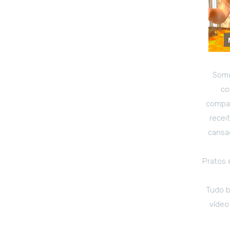
Somo
co
compar
recei
cansad
Pratos 
Tudo b
vídeo