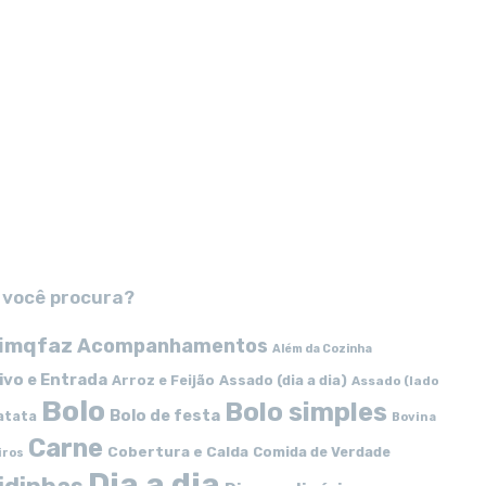
 você procura?
imqfaz
Acompanhamentos
Além da Cozinha
ivo e Entrada
Arroz e Feijão
Assado (dia a dia)
Assado (lado
Bolo
Bolo simples
Bolo de festa
atata
Bovina
Carne
Cobertura e Calda
Comida de Verdade
iros
Dia a dia