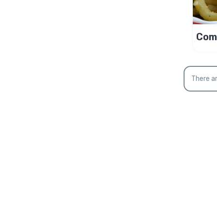
Com
ao A
bac
There ar