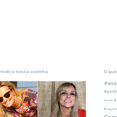
vindo a nossa cozinha
O que
#ass
Aperit
B
leve)
Brigade