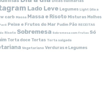
idinhas
Dicas culinárias
stagram
Lado Leve
Legumes
Light (dia a
Massa e Risoto
w carb
Misturas
Molhos
Massa
Peixe e Frutos do Mar
Pão
Pudim
RECEITAS
Pavê
Sobremesa
Só
Risoto
do
Sobremesa com frutas
mim
Tortas
Torta doce
Torta salgada
tariana
Verduras e Legumes
Vegetariano