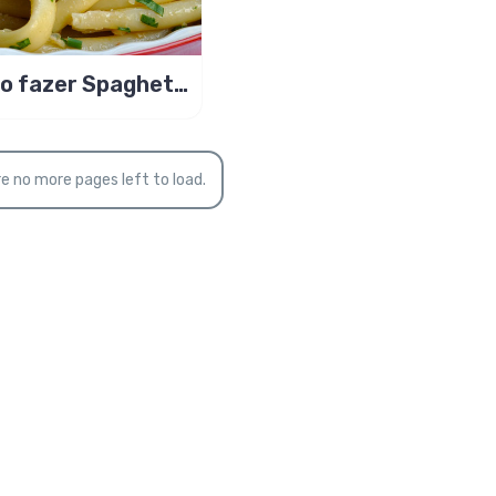
o fazer Spaghetti
lho e Óleo com
on
e no more pages left to load.