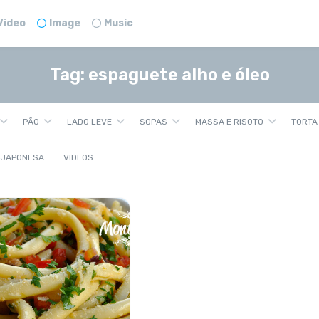
Video
Image
Music
Tag:
espaguete alho e óleo
PÃO
LADO LEVE
SOPAS
MASSA E RISOTO
TORTA
 JAPONESA
VIDEOS