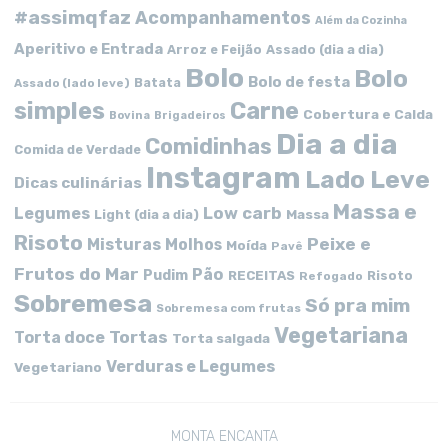
#assimqfaz
Acompanhamentos
Além da Cozinha
Aperitivo e Entrada
Arroz e Feijão
Assado (dia a dia)
Bolo
Bolo
Bolo de festa
Batata
Assado (lado leve)
simples
Carne
Cobertura e Calda
Bovina
Brigadeiros
Dia a dia
Comidinhas
Comida de Verdade
Instagram
Lado Leve
Dicas culinárias
Massa e
Low carb
Legumes
Massa
Light (dia a dia)
Risoto
Peixe e
Misturas
Molhos
Moída
Pavê
Frutos do Mar
Pão
Pudim
RECEITAS
Risoto
Refogado
Sobremesa
Só pra mim
Sobremesa com frutas
Vegetariana
Tortas
Torta doce
Torta salgada
Verduras e Legumes
Vegetariano
MONTA ENCANTA