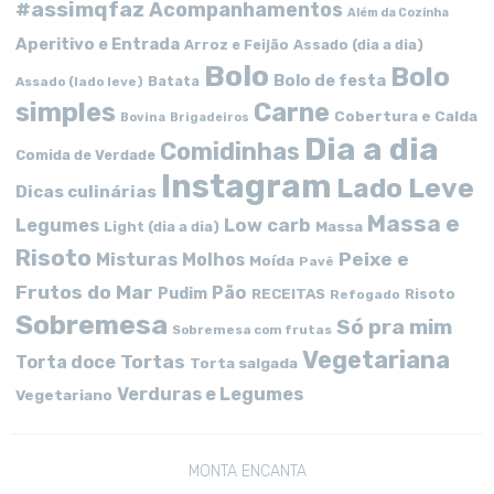
#assimqfaz
Acompanhamentos
Além da Cozinha
Aperitivo e Entrada
Arroz e Feijão
Assado (dia a dia)
Bolo
Bolo
Bolo de festa
Batata
Assado (lado leve)
simples
Carne
Cobertura e Calda
Bovina
Brigadeiros
Dia a dia
Comidinhas
Comida de Verdade
Instagram
Lado Leve
Dicas culinárias
Massa e
Low carb
Legumes
Massa
Light (dia a dia)
Risoto
Peixe e
Misturas
Molhos
Moída
Pavê
Frutos do Mar
Pão
Pudim
RECEITAS
Risoto
Refogado
Sobremesa
Só pra mim
Sobremesa com frutas
Vegetariana
Tortas
Torta doce
Torta salgada
Verduras e Legumes
Vegetariano
MONTA ENCANTA