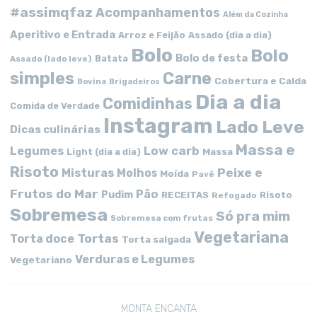
#assimqfaz
Acompanhamentos
Além da Cozinha
Aperitivo e Entrada
Arroz e Feijão
Assado (dia a dia)
Bolo
Bolo
Bolo de festa
Batata
Assado (lado leve)
simples
Carne
Cobertura e Calda
Bovina
Brigadeiros
Dia a dia
Comidinhas
Comida de Verdade
Instagram
Lado Leve
Dicas culinárias
Massa e
Low carb
Legumes
Massa
Light (dia a dia)
Risoto
Peixe e
Misturas
Molhos
Moída
Pavê
Frutos do Mar
Pão
Pudim
RECEITAS
Risoto
Refogado
Sobremesa
Só pra mim
Sobremesa com frutas
Vegetariana
Tortas
Torta doce
Torta salgada
Verduras e Legumes
Vegetariano
MONTA ENCANTA