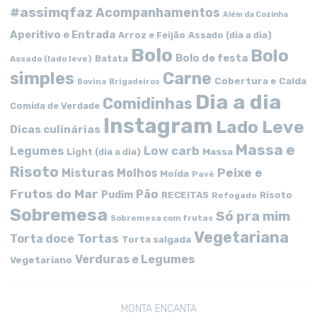
#assimqfaz
Acompanhamentos
Além da Cozinha
Aperitivo e Entrada
Arroz e Feijão
Assado (dia a dia)
Bolo
Bolo
Bolo de festa
Batata
Assado (lado leve)
simples
Carne
Cobertura e Calda
Bovina
Brigadeiros
Dia a dia
Comidinhas
Comida de Verdade
Instagram
Lado Leve
Dicas culinárias
Massa e
Low carb
Legumes
Massa
Light (dia a dia)
Risoto
Peixe e
Misturas
Molhos
Moída
Pavê
Frutos do Mar
Pão
Pudim
RECEITAS
Risoto
Refogado
Sobremesa
Só pra mim
Sobremesa com frutas
Vegetariana
Tortas
Torta doce
Torta salgada
Verduras e Legumes
Vegetariano
MONTA ENCANTA