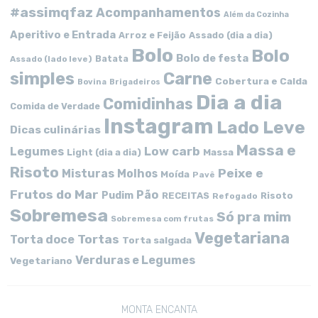
#assimqfaz
Acompanhamentos
Além da Cozinha
Aperitivo e Entrada
Arroz e Feijão
Assado (dia a dia)
Bolo
Bolo
Bolo de festa
Batata
Assado (lado leve)
simples
Carne
Cobertura e Calda
Bovina
Brigadeiros
Dia a dia
Comidinhas
Comida de Verdade
Instagram
Lado Leve
Dicas culinárias
Massa e
Low carb
Legumes
Massa
Light (dia a dia)
Risoto
Peixe e
Misturas
Molhos
Moída
Pavê
Frutos do Mar
Pão
Pudim
RECEITAS
Risoto
Refogado
Sobremesa
Só pra mim
Sobremesa com frutas
Vegetariana
Tortas
Torta doce
Torta salgada
Verduras e Legumes
Vegetariano
MONTA ENCANTA