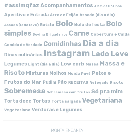
#assimqfaz
Acompanhamentos
Além da Cozinha
Aperitivo e Entrada
Arroz e Feijão
Assado (dia a dia)
Bolo
Bolo
Bolo de festa
Batata
Assado (lado leve)
simples
Carne
Cobertura e Calda
Bovina
Brigadeiros
Dia a dia
Comidinhas
Comida de Verdade
Instagram
Lado Leve
Dicas culinárias
Massa e
Low carb
Legumes
Massa
Light (dia a dia)
Risoto
Peixe e
Misturas
Molhos
Moída
Pavê
Frutos do Mar
Pão
Pudim
RECEITAS
Risoto
Refogado
Sobremesa
Só pra mim
Sobremesa com frutas
Vegetariana
Tortas
Torta doce
Torta salgada
Verduras e Legumes
Vegetariano
MONTA ENCANTA