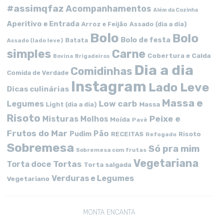
#assimqfaz
Acompanhamentos
Além da Cozinha
Aperitivo e Entrada
Arroz e Feijão
Assado (dia a dia)
Bolo
Bolo
Bolo de festa
Batata
Assado (lado leve)
simples
Carne
Cobertura e Calda
Bovina
Brigadeiros
Dia a dia
Comidinhas
Comida de Verdade
Instagram
Lado Leve
Dicas culinárias
Massa e
Low carb
Legumes
Massa
Light (dia a dia)
Risoto
Peixe e
Misturas
Molhos
Moída
Pavê
Frutos do Mar
Pão
Pudim
RECEITAS
Risoto
Refogado
Sobremesa
Só pra mim
Sobremesa com frutas
Vegetariana
Tortas
Torta doce
Torta salgada
Verduras e Legumes
Vegetariano
MONTA ENCANTA