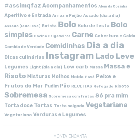
#assimqfaz
Acompanhamentos
Além da Cozinha
Aperitivo e Entrada
Arroz e Feijão
Assado (dia a dia)
Bolo
Bolo
Bolo de festa
Batata
Assado (lado leve)
simples
Carne
Cobertura e Calda
Bovina
Brigadeiros
Dia a dia
Comidinhas
Comida de Verdade
Instagram
Lado Leve
Dicas culinárias
Massa e
Low carb
Legumes
Massa
Light (dia a dia)
Risoto
Peixe e
Misturas
Molhos
Moída
Pavê
Frutos do Mar
Pão
Pudim
RECEITAS
Risoto
Refogado
Sobremesa
Só pra mim
Sobremesa com frutas
Vegetariana
Tortas
Torta doce
Torta salgada
Verduras e Legumes
Vegetariano
MONTA ENCANTA