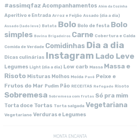
#assimqfaz
Acompanhamentos
Além da Cozinha
Aperitivo e Entrada
Arroz e Feijão
Assado (dia a dia)
Bolo
Bolo
Bolo de festa
Batata
Assado (lado leve)
simples
Carne
Cobertura e Calda
Bovina
Brigadeiros
Dia a dia
Comidinhas
Comida de Verdade
Instagram
Lado Leve
Dicas culinárias
Massa e
Low carb
Legumes
Massa
Light (dia a dia)
Risoto
Peixe e
Misturas
Molhos
Moída
Pavê
Frutos do Mar
Pão
Pudim
RECEITAS
Risoto
Refogado
Sobremesa
Só pra mim
Sobremesa com frutas
Vegetariana
Tortas
Torta doce
Torta salgada
Verduras e Legumes
Vegetariano
MONTA ENCANTA