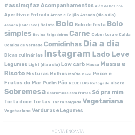
#assimqfaz
Acompanhamentos
Além da Cozinha
Aperitivo e Entrada
Arroz e Feijão
Assado (dia a dia)
Bolo
Bolo
Bolo de festa
Batata
Assado (lado leve)
simples
Carne
Cobertura e Calda
Bovina
Brigadeiros
Dia a dia
Comidinhas
Comida de Verdade
Instagram
Lado Leve
Dicas culinárias
Massa e
Low carb
Legumes
Massa
Light (dia a dia)
Risoto
Peixe e
Misturas
Molhos
Moída
Pavê
Frutos do Mar
Pão
Pudim
RECEITAS
Risoto
Refogado
Sobremesa
Só pra mim
Sobremesa com frutas
Vegetariana
Tortas
Torta doce
Torta salgada
Verduras e Legumes
Vegetariano
MONTA ENCANTA