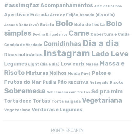
#assimqfaz
Acompanhamentos
Além da Cozinha
Aperitivo e Entrada
Arroz e Feijão
Assado (dia a dia)
Bolo
Bolo
Bolo de festa
Batata
Assado (lado leve)
simples
Carne
Cobertura e Calda
Bovina
Brigadeiros
Dia a dia
Comidinhas
Comida de Verdade
Instagram
Lado Leve
Dicas culinárias
Massa e
Low carb
Legumes
Massa
Light (dia a dia)
Risoto
Peixe e
Misturas
Molhos
Moída
Pavê
Frutos do Mar
Pão
Pudim
RECEITAS
Risoto
Refogado
Sobremesa
Só pra mim
Sobremesa com frutas
Vegetariana
Tortas
Torta doce
Torta salgada
Verduras e Legumes
Vegetariano
MONTA ENCANTA