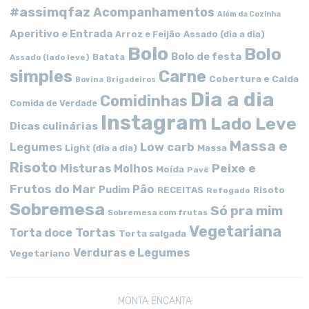
#assimqfaz
Acompanhamentos
Além da Cozinha
Aperitivo e Entrada
Arroz e Feijão
Assado (dia a dia)
Bolo
Bolo
Bolo de festa
Batata
Assado (lado leve)
simples
Carne
Cobertura e Calda
Bovina
Brigadeiros
Dia a dia
Comidinhas
Comida de Verdade
Instagram
Lado Leve
Dicas culinárias
Massa e
Low carb
Legumes
Massa
Light (dia a dia)
Risoto
Peixe e
Misturas
Molhos
Moída
Pavê
Frutos do Mar
Pão
Pudim
RECEITAS
Risoto
Refogado
Sobremesa
Só pra mim
Sobremesa com frutas
Vegetariana
Tortas
Torta doce
Torta salgada
Verduras e Legumes
Vegetariano
MONTA ENCANTA