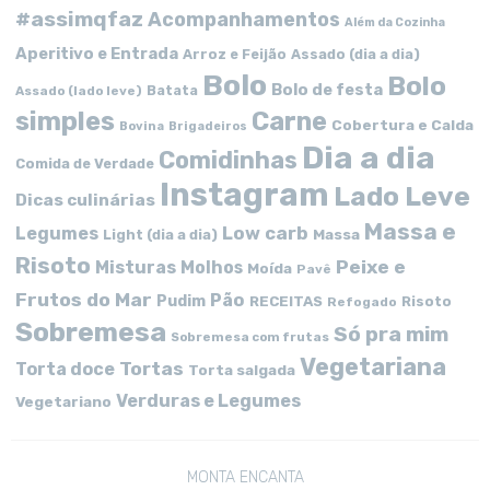
#assimqfaz
Acompanhamentos
Além da Cozinha
Aperitivo e Entrada
Arroz e Feijão
Assado (dia a dia)
Bolo
Bolo
Bolo de festa
Batata
Assado (lado leve)
simples
Carne
Cobertura e Calda
Bovina
Brigadeiros
Dia a dia
Comidinhas
Comida de Verdade
Instagram
Lado Leve
Dicas culinárias
Massa e
Low carb
Legumes
Massa
Light (dia a dia)
Risoto
Peixe e
Misturas
Molhos
Moída
Pavê
Frutos do Mar
Pão
Pudim
RECEITAS
Risoto
Refogado
Sobremesa
Só pra mim
Sobremesa com frutas
Vegetariana
Tortas
Torta doce
Torta salgada
Verduras e Legumes
Vegetariano
MONTA ENCANTA