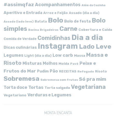
#assimqfaz
Acompanhamentos
Além da Cozinha
Aperitivo e Entrada
Arroz e Feijão
Assado (dia a dia)
Bolo
Bolo
Bolo de festa
Batata
Assado (lado leve)
simples
Carne
Cobertura e Calda
Bovina
Brigadeiros
Dia a dia
Comidinhas
Comida de Verdade
Instagram
Lado Leve
Dicas culinárias
Massa e
Low carb
Legumes
Massa
Light (dia a dia)
Risoto
Peixe e
Misturas
Molhos
Moída
Pavê
Frutos do Mar
Pão
Pudim
RECEITAS
Risoto
Refogado
Sobremesa
Só pra mim
Sobremesa com frutas
Vegetariana
Tortas
Torta doce
Torta salgada
Verduras e Legumes
Vegetariano
MONTA ENCANTA